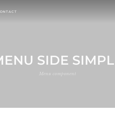
ONTACT
MENU SIDE SIMPL
Menu component