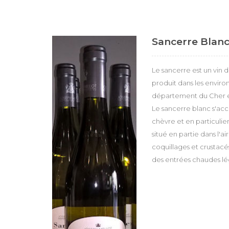
Sancerre Blan
Le sancerre est un vin 
produit dans les enviro
département du Cher et
Le sancerre blanc s'ac
chèvre et en particulie
situé en partie dans l'a
coquillages et crustacé
des entrées chaudes l