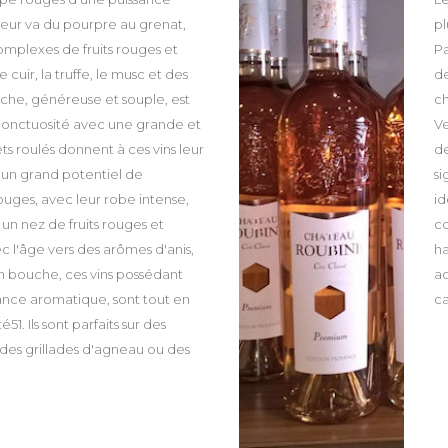
leur va du pourpre au grenat,
pl
mplexes de fruits rouges et
Pa
 cuir, la truffe, le musc et des
de
uche, généreuse et souple, est
ch
 onctuosité avec une grande et
Ve
ts roulés donnent à ces vins leur
de
 un grand potentiel de
si
 rouges, avec leur robe intense,
id
 un nez de fruits rouges et
co
c l'âge vers des arômes d'anis,
ha
 En bouche, ces vins possédant
a
ance aromatique, sont tout en
ca
1. Ils sont parfaits sur des
des grillades d'agneau ou des