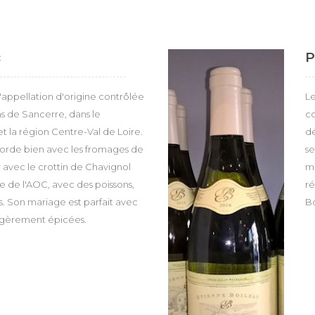
c
P
d'appellation d'origine contrôlée
Le
ns de Sancerre, dans le
co
 la région Centre-Val de Loire.
dé
corde bien avec les fromages de
se
r avec le crottin de Chavignol
me
ire de l'AOC, avec des poissons,
ré
s. Son mariage est parfait avec
Bo
égèrement épicées.