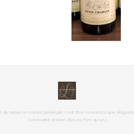
e du repas un instant privilégié, c'est être convaincu que dégusta
convivialité et bien-être ne font qu'un !