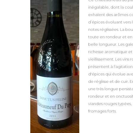
inégalable, dont la cou
exhalent des arômes co
d’épices évoluant vers le
notes réglissées. La bo
toute en rondeur et en
belle longueur. Les gale
richesse aromatique et
vieillissement. Les vins
présentent à l'agitation
d'épices qui évolue ave
de réglisse et de cuir.
une très longue persist
rondeur et en onctuosité5
viandes rouges typées, 
fromages forts.