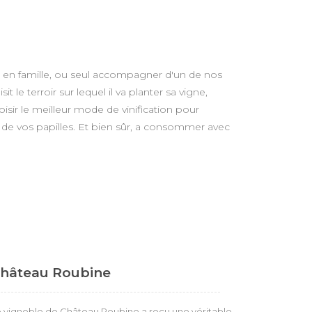
s, en famille, ou seul accompagner d'un de nos
le terroir sur lequel il va planter sa vigne,
oisir le meilleur mode de vinification pour
ir de vos papilles. Et bien sûr, a consommer avec
hâteau Roubine
 vignoble de Château Roubine a reçu une véritable