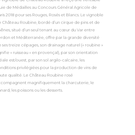
uie de Médailles au Concours Général Agricole de
ris 2018 pour ses Rouges, Rosés et Blancs. Le vignoble
 Château Roubine, bordé d’un cirque de pins et de
ênes, situé d’un seul tenant au cœur du Var entre
rdon et Méditerranée, offre par la grande diversité
 ses treize cépages, son drainage naturel (« roubine »
gnifie « ruisseau » en provençal), par son orientation
éale est/ouest, par son sol argilo-calcaire, les
nditions privilégiées pour la production de vins de
ute qualité. Le Château Roubine rosé
ccompagnent magnifiquement la charcuterie, le
nard, les poissons ou les desserts.