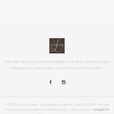
Faire du repas un instant privilégié, c'est être convaincu que
dégustation, convivialité et bien-être ne font qu'un !
© 2023 Le Coin Cuisine - contact@coincuisine.fr - 06 63 74 03 57 - 8 Place
François Spoerry, 92350 Le Plessis-Robinson - Développé par
Joseph El