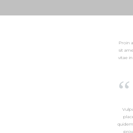
Proin 
sit ame
vitae i
Vulp
plac
quidem.
prov