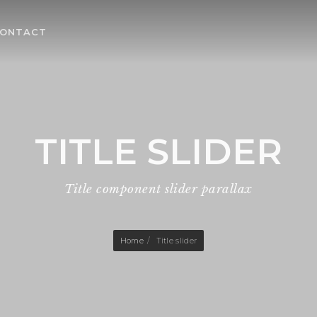
ONTACT
TITLE SLIDER
Title component slider parallax
Home
Title slider