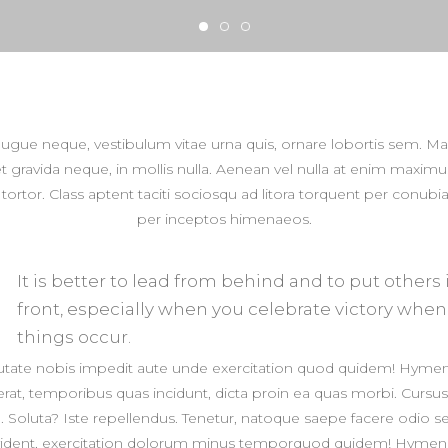
augue neque, vestibulum vitae urna quis, ornare lobortis sem. M
t gravida neque, in mollis nulla. Aenean vel nulla at enim maximu
n tortor. Class aptent taciti sociosqu ad litora torquent per conubia
per inceptos himenaeos.
It is better to lead from behind and to put others 
front, especially when you celebrate victory when
things occur.
utate nobis impedit aute unde exercitation quod quidem! Hyme
erat, temporibus quas incidunt, dicta proin ea quas morbi. Cursus
 Soluta? Iste repellendus. Tenetur, natoque saepe facere odio s
ident, exercitation dolorum minus temporquod quidem! Hyme