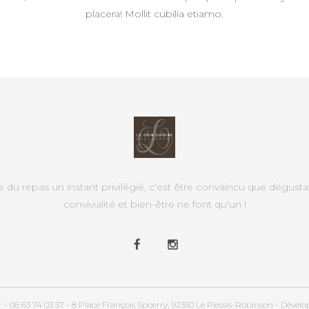
placera! Mollit cubilia etiamo.
e du repas un instant privilégié, c'est être convaincu que dégusta
convivialité et bien-être ne font qu'un !
 - 06 63 74 03 57 - 8 Place François Spoerry, 92350 Le Plessis-Robinson - Dével