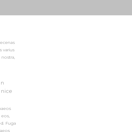
aecenas
s varius
 nostra,
in
 nice
naeos
 eos,
ed. Fuga
naeos